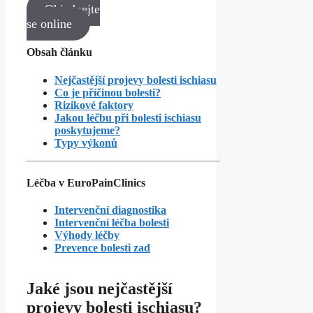
Objednejte
se online
Obsah článku
Nejčastější projevy bolesti ischiasu
Co je příčinou bolesti?
Rizikové faktory
Jakou léčbu při bolesti ischiasu
poskytujeme?
Typy výkonů
Léčba v EuroPainClinics
Intervenční diagnostika
Intervenční léčba bolesti
Výhody léčby
Prevence bolesti zad
Jaké jsou nejčastější
projevy bolesti ischiasu?