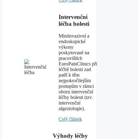
Intervenční
léčba bolesti
Miniinvazivní a
endoskopické
výkony
poskytované na
pracovištích
EuroPainClinics při
léčbě bolesti zad
patří k těm
nejpokročilejším
postupům v rámci
oboru intervenční
léčby bolesti (tzv.
intervenční
algeziologie).
Celý článek
Výhody léčby