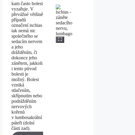
kam často bolest
vyzařuje. V
převážné většině
případů
označení ischias
tak nemá nic
společného se
sedacím nervem
a jeho
drážděním, či
dokonce jeho
zánětem, jakkoli
i tento původ
bolesti je
možný. Bolest
vzniká
stlačením,
skřípnutím nebo
podrážděním
nervových
kořenů
v lumbosakrální
páteři (dolní
části zad).