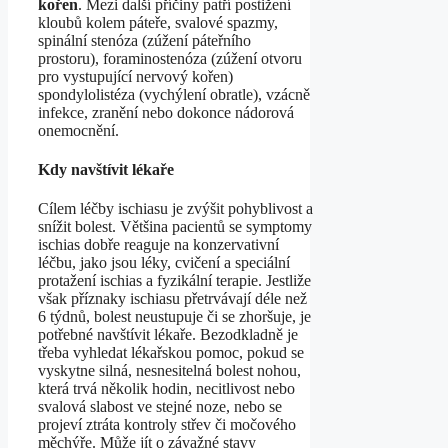
kořen
. Mezi další příčiny patří postižení
kloubů kolem páteře, svalové spazmy,
spinální stenóza (zúžení páteřního
prostoru), foraminostenóza (zúžení otvoru
pro vystupující nervový kořen)
spondylolistéza (vychýlení obratle), vzácně
infekce, zranění nebo dokonce nádorová
onemocnění.
Kdy navštívit lékaře
Cílem léčby ischiasu je zvýšit pohyblivost a
snížit bolest. Většina pacientů se symptomy
ischias dobře reaguje na konzervativní
léčbu, jako jsou léky, cvičení a speciální
protažení ischias a fyzikální terapie. Jestliže
však příznaky ischiasu přetrvávají déle než
6 týdnů, bolest neustupuje či se zhoršuje, je
potřebné navštívit lékaře. Bezodkladně je
třeba vyhledat lékařskou pomoc, pokud se
vyskytne silná, nesnesitelná bolest nohou,
která trvá několik hodin, necitlivost nebo
svalová slabost ve stejné noze, nebo se
projeví ztráta kontroly střev či močového
měchýře. Může jít o závažné stavy