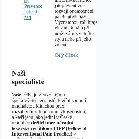
jak preventivně
rozvoji onemocnění
páteře předcházet.
Významnou roli hraje
vlastní aktivita při
udržování životního
stylu nebo při jeho
změně.
Celý článek
Naši
specialisté
Vaše léčba je v rukou týmu
špičkových specialistů, kteří disponují
mnohaletou klinickou praxí,
rozsáhlými zahraničními zkušenostmi,
a kteří jsou jako jediní v České
republice
držiteli mezinárodní
lékařské certifikace FIPP (Fellow of
Interventional Pain Practice)
>