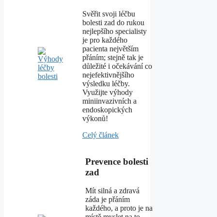
Svěřit svoji léčbu
bolesti zad do rukou
nejlepšího specialisty
je pro každého
pacienta největším
přáním; stejně tak je
důležité i očekávání co
nejefektivnějšího
výsledku léčby.
Využijte výhody
miniinvazivních a
endoskopických
výkonů!
Celý článek
Prevence bolesti
zad
Mít silná a zdravá
záda je přáním
každého, a proto je na
místě myslet na to,