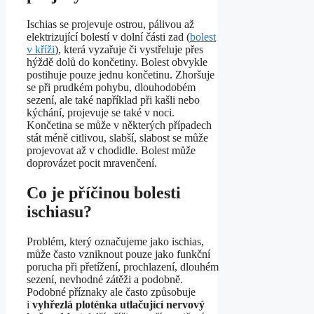
Ischias se projevuje ostrou, pálivou až
elektrizující bolestí v dolní části zad (
bolest
v kříži
), která vyzařuje či vystřeluje přes
hýždě dolů do končetiny. Bolest obvykle
postihuje pouze jednu končetinu. Zhoršuje
se při prudkém pohybu, dlouhodobém
sezení, ale také například při kašli nebo
kýchání, projevuje se také v noci.
Končetina se může v některých případech
stát méně citlivou, slabší, slabost se může
projevovat až v chodidle. Bolest může
doprovázet pocit mravenčení.
Co je příčinou bolesti
ischiasu?
Problém, který označujeme jako ischias,
může často vzniknout pouze jako funkční
porucha při přetížení, prochlazení, dlouhém
sezení, nevhodné zátěži a podobně.
Podobné příznaky ale často způsobuje
i
vyhřezlá ploténka utlačující nervový