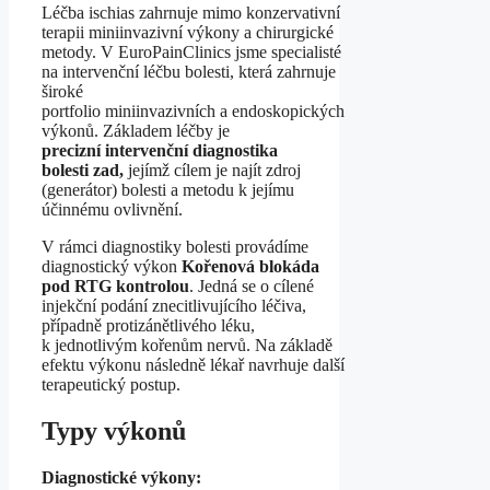
Léčba ischias zahrnuje mimo konzervativní
terapii miniinvazivní výkony a chirurgické
metody. V EuroPainClinics jsme specialisté
na intervenční léčbu bolesti, která zahrnuje
široké
portfolio miniinvazivních a endoskopických
výkonů. Základem léčby je
precizní intervenční diagnostika
bolesti zad,
jejímž cílem je najít zdroj
(generátor) bolesti a metodu k jejímu
účinnému ovlivnění.
V rámci diagnostiky bolesti provádíme
diagnostický výkon
Kořenová blokáda
pod RTG kontrolou
. Jedná se o cílené
injekční podání znecitlivujícího léčiva,
případně protizánětlivého léku,
k jednotlivým kořenům nervů. Na základě
efektu výkonu následně lékař navrhuje další
terapeutický postup.
Typy výkonů
Diagnostické výkony: