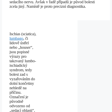
sedacího nervu. Avšak v řadě případů je původ bolesti
zcela jiný. Namístě je proto precizní diagnostika.
Ischias (sciatica),
lumbago
, či
lidově ústřel
nebo „houser“,
jsou popisné
výrazy pro
takzvaný lumbo-
ischiadický
syndrom, tedy
bolest zad s
vyzařováním do
dolní končetiny
nehledě na
příčinu.
Označení je
původně
odvozeno od
„sedací oblasti“,