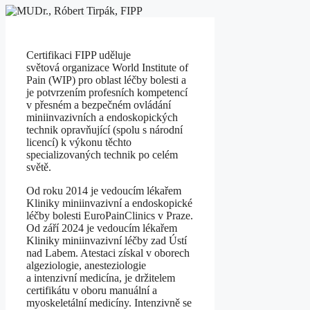
Certifikaci FIPP uděluje
světová organizace World Institute of
Pain (WIP) pro oblast léčby bolesti a
je potvrzením profesních kompetencí
v přesném a bezpečném ovládání
miniinvazivních a endoskopických
technik opravňující (spolu s národní
licencí) k výkonu těchto
specializovaných technik po celém
světě.
Od roku 2014 je vedoucím lékařem
Kliniky miniinvazivní a endoskopické
léčby bolesti EuroPainClinics v Praze.
Od září 2024 je vedoucím lékařem
Kliniky miniinvazivní léčby zad Ústí
nad Labem. Atestaci získal v oborech
algeziologie, anesteziologie
a intenzivní medicína, je držitelem
certifikátu v oboru manuální a
myoskeletální medicíny. Intenzivně se