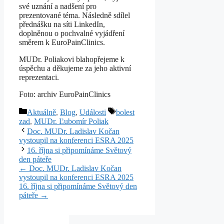
své uznání a nadšení pro
prezentované téma. Následně sdílel
přednášku na síti LinkedIn,
doplněnou o pochvalné vyjádření
směrem k EuroPainClinics.
MUDr. Poliakovi blahopřejeme k
úspěchu a děkujeme za jeho aktivní
reprezentaci.
Foto: archiv EuroPainClinics
Rubriky
Štítky
Aktuálně
,
Blog
,
Události
bolest
zad
,
MUDr. Ľubomír Poliak
Doc. MUDr. Ladislav Kočan
vystoupil na konferenci ESRA 2025
16. října si připomínáme Světový
den páteře
← Doc. MUDr. Ladislav Kočan
vystoupil na konferenci ESRA 2025
16. října si připomínáme Světový den
páteře →