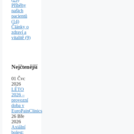
Příběhy
našich
pacientů
(14)
Články o
zdraví a
vitalitě
(9)
Nejčtenější
01
Čvc
2026
LÉTO
2026 –
provozní
doba v
EuroPainClinics
26
Bře
2026
Axiální
bolest: