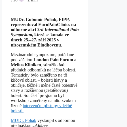
MUDr. Ľubomír Poliak, FIPP,
reprezentoval EuroPainClinics na
odborné akci
3rd International Pain
Symposium
, která se konala ve
dnech 25.–27. září 2025 v
nizozemském Eindhovenu.
Mezinárodní sympozium, pořádané
pod záštitou
London Pain Forum
a
Melius Kliniken
, sdružilo řadu
předních odborníků na léčbu bolesti.
Tematicky bylo zaměřeno na tři
klíčové oblasti – bolesti hlavy a
obličeje, běžné i méně časté bolestivé
stavy a rozšířenou (celotělovou)
bolest. Součástí programu byl
workshop zaměřený na ultrazvukem
řízené
intervenční přístupy v léčbě
bolesti.
MUDr. Poliak
vystoupil s odbornou
přednáškou
„Ablace