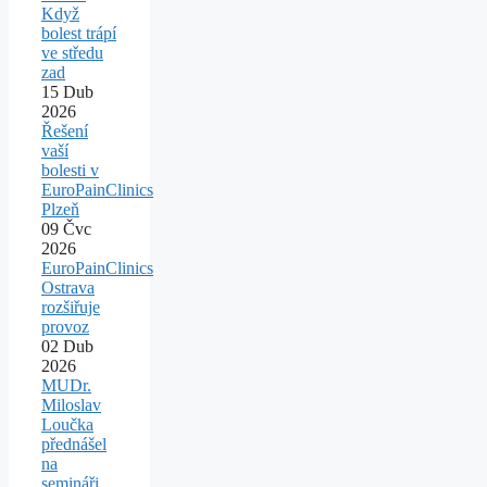
Když
bolest trápí
ve středu
zad
15
Dub
2026
Řešení
vaší
bolesti v
EuroPainClinics
Plzeň
09
Čvc
2026
EuroPainClinics
Ostrava
rozšiřuje
provoz
02
Dub
2026
MUDr.
Miloslav
Loučka
přednášel
na
semináři