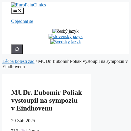
Přeskočit
na
Menu
obsah
Objednat se
Hledat
Léčba bolesti zad
/
MUDr. Ľubomír Poliak vystoupil na sympoziu v
Eindhovenu
MUDr. Ľubomír Poliak
vystoupil na sympoziu
v Eindhovenu
29
Zář 2025
710
| 2 min