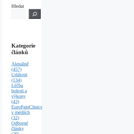
Hledat
Kategorie
článků
Aktuálně
(457)
Události
(134)
Léčba
bolesti a
výkony
(43)
EuroPainClinics
v médiích
(32)
Odborné
články
(29)