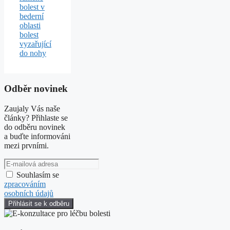
bolest v
bederní
oblasti
bolest
vyzařující
do nohy
Odběr novinek
Zaujaly Vás naše
články? Přihlaste se
do odběru novinek
a buďte informováni
mezi prvními.
Souhlasím se
zpracováním
osobních údajů