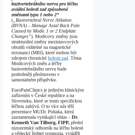
bazivertebrálního nervu pro léčbu
axiální bolesti zad způsobené
změnami typu 1 nebo 2“
(
„Basivertebral Nerve Ablation
(BVNA) – Manage Axial Back Pain
Caused by Modic 1 or 2 Endplate
Changes“
). Modicovy změny jsou
strukturální změny mezistavcových
obratlů viditelné na magnetické
rezonanci (MRI), které mohou být
zdrojem chronické
bolesti zad
. Téma
Modicových změn a léčby
basivertebrálního nervu bude
podrobněji představeno v
samostatném příspěvku.
EuroPainClinics je jediným klinickým
zařízením v České republice a na
Slovensku, které se touto specifickou
léčbou zabývá. O to více nás těší
prezentace MUDr. Poliaka, která
zaznamenala vynikající ohlas –
Dr.
Kenneth Van Tilburg, FIPP,
přední
nizozemský odborník na léčbu bolesti
a vědecký ředitel sympozia, vyjádřil