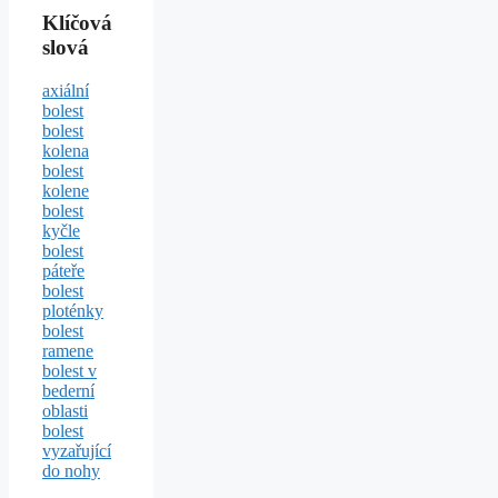
Klíčová
slová
axiální
bolest
bolest
kolena
bolest
kolene
bolest
kyčle
bolest
páteře
bolest
ploténky
bolest
ramene
bolest v
bederní
oblasti
bolest
vyzařující
do nohy