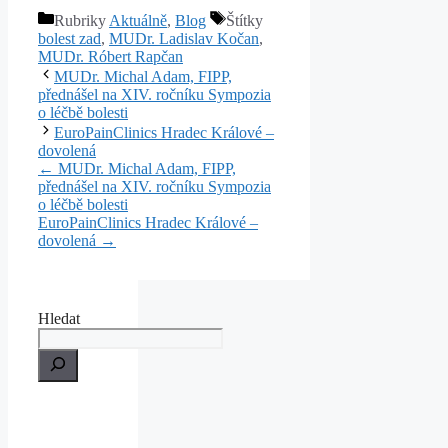
Rubriky
Aktuálně
,
Blog
Štítky
bolest zad
,
MUDr. Ladislav Kočan
,
MUDr. Róbert Rapčan
MUDr. Michal Adam, FIPP,
přednášel na XIV. ročníku Sympozia
o léčbě bolesti
EuroPainClinics Hradec Králové –
dovolená
← MUDr. Michal Adam, FIPP,
přednášel na XIV. ročníku Sympozia
o léčbě bolesti
EuroPainClinics Hradec Králové –
dovolená →
Hledat