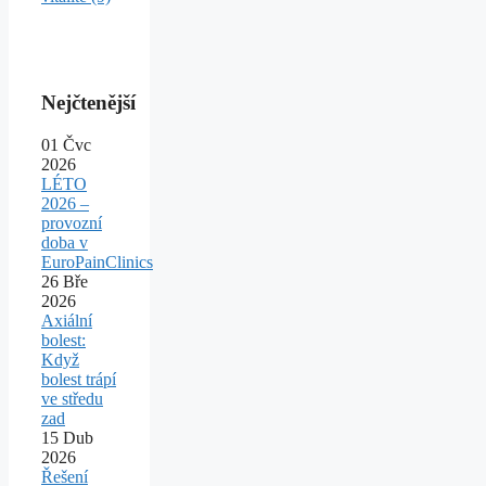
Nejčtenější
01
Čvc
2026
LÉTO
2026 –
provozní
doba v
EuroPainClinics
26
Bře
2026
Axiální
bolest:
Když
bolest trápí
ve středu
zad
15
Dub
2026
Řešení