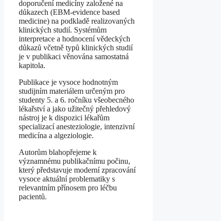
doporučení medicíny založené na
důkazech (EBM-evidence based
medicine) na podkladě realizovaných
klinických studií. Systémům
interpretace a hodnocení vědeckých
důkazů včetně typů klinických studií
je v publikaci věnována samostatná
kapitola.
Publikace je vysoce hodnotným
studijním materiálem určeným pro
studenty 5. a 6. ročníku všeobecného
lékařství a jako užitečný přehledový
nástroj je k dispozici lékařům
specializací anesteziologie, intenzivní
medicína a algeziologie.
Autorům blahopřejeme k
významnému publikačnímu počinu,
který představuje moderní zpracování
vysoce aktuální problematiky s
relevantním přínosem pro léčbu
pacientů.