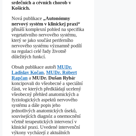
srdečních a cévních chorob v
Košicích.
Nová publikace
„Autonómny
nervový systém v klinickej praxi“
přináší komplexní pohled na specifika
vegetativního nervového systému,
který se jako součást periferního
nervového systému významně podílí
na regulaci celé řady životně
důležitých funkcí.
Obsah publikace autoři
MUDr.
Ladislav Kočan
,
MUDr. Róbert
Rapčan
a
MUDr. Dušan Rybá
r
koncipovali do všeobecné a speciální
části, ve kterých předkládají ucelený
všeobecný přehled anatomických a
fyziologických aspektů nervového
systému a dále popis jeho
jednotlivých anatomických úseků,
souvisejících diagnóz a onemocnění
včetně terapeutických intervencí v
klinické praxi. Uvedené intervenční
výkony vycházejí z aktuálních