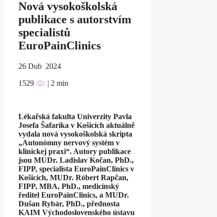
Nová vysokoškolská
publikace s autorstvím
specialistů
EuroPainClinics
26
Dub 2024
1529
| 2 min
Lékařská fakulta Univerzity Pavla
Josefa Šafaríka v Košicích aktuálně
vydala nová vysokoškolská skripta
„Autonómny nervový systém v
klinickej praxi“. Autory publikace
jsou MUDr. Ladislav Kočan, PhD.,
FIPP, specialista EuroPainClinics v
Košicích, MUDr. Róbert Rapčan,
FIPP, MBA, PhD., medicínský
ředitel EuroPainClinics, a MUDr.
Dušan Rybár, PhD., přednosta
KAIM Východoslovenského ústavu