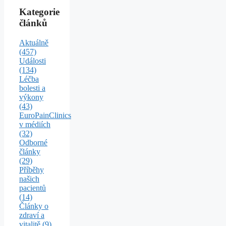
Kategorie
článků
Aktuálně
(457)
Události
(134)
Léčba
bolesti a
výkony
(43)
EuroPainClinics
v médiích
(32)
Odborné
články
(29)
Příběhy
našich
pacientů
(14)
Články o
zdraví a
vitalitě
(9)