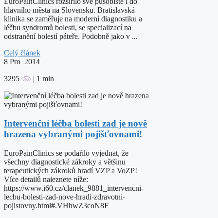
EuroPainClinics rozšířilo své působiště i do
hlavního města na Slovensku. Bratislavská
klinika se zaměřuje na moderní diagnostiku a
léčbu syndromů bolesti, se specializací na
odstranění bolestí páteře. Podobně jako v ...
Celý článek
8
Pro 2014
3295
| 1 min
Intervenční léčba bolesti zad je nově
hrazena vybranými pojišťovnami!
EuroPainClinics se podařilo vyjednat, že
všechny diagnostické zákroky a většinu
terapeutických zákroků hradí VZP a VoZP!
Více detailů naleznete níže:
https://www.i60.cz/clanek_9881_intervencni-
lecbu-bolesti-zad-nove-hradi-zdravotni-
pojistovny.html#.VHhwZ3coN8F