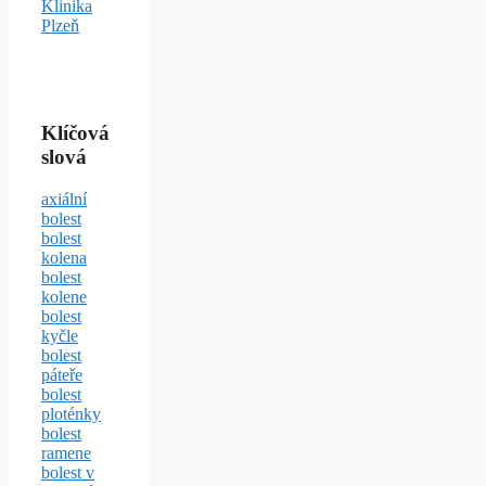
Klinika
Plzeň
Klíčová
slová
axiální
bolest
bolest
kolena
bolest
kolene
bolest
kyčle
bolest
páteře
bolest
ploténky
bolest
ramene
bolest v