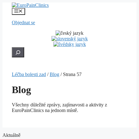
Přeskočit
na
Menu
obsah
Objednat se
Hledat
Léčba bolesti zad
/
Blog
/
Strana 57
Blog
Všechny důležité zprávy, zajímavosti a aktivity z
EuroPainClinics na jednom místě.
Aktuálně