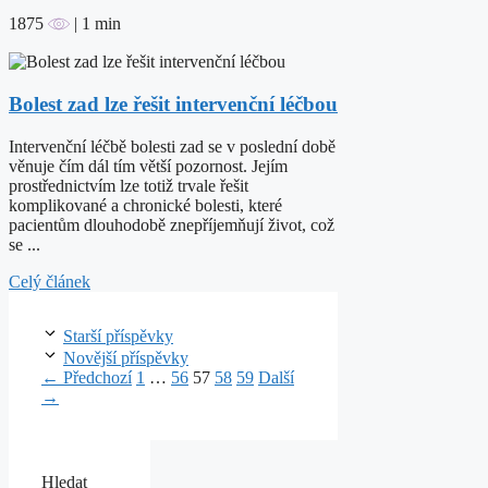
1875
| 1 min
Bolest zad lze řešit intervenční léčbou
Intervenční léčbě bolesti zad se v poslední době
věnuje čím dál tím větší pozornost. Jejím
prostřednictvím lze totiž trvale řešit
komplikované a chronické bolesti, které
pacientům dlouhodobě znepříjemňují život, což
se ...
Celý článek
Starší příspěvky
Novější příspěvky
Stránka
Stránka
Stránka
Stránka
Stránka
←
Předchozí
1
…
56
57
58
59
Další
→
Hledat