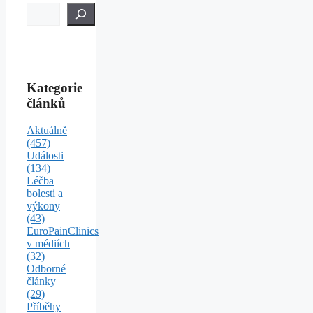
Kategorie
článků
Aktuálně
(457)
Události
(134)
Léčba
bolesti a
výkony
(43)
EuroPainClinics
v médiích
(32)
Odborné
články
(29)
Příběhy