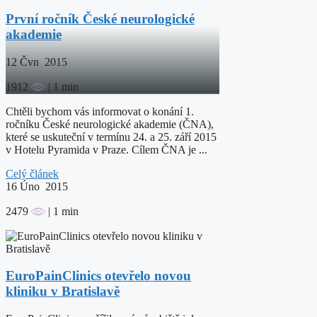
První ročník České neurologické
akademie
12
Čvn 2015
1912
| 1 min
Chtěli bychom vás informovat o konání 1.
ročníku České neurologické akademie (ČNA),
které se uskuteční v termínu 24. a 25. září 2015
v Hotelu Pyramida v Praze. Cílem ČNA je ...
Celý článek
16
Úno 2015
2479
| 1 min
EuroPainClinics otevřelo novou
kliniku v Bratislavě