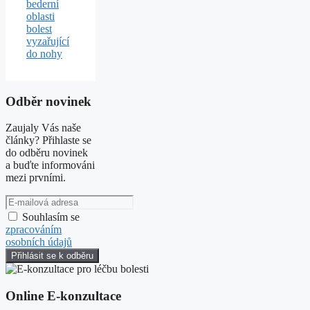
bederní
oblasti
bolest
vyzařující
do nohy
Odběr novinek
Zaujaly Vás naše
články? Přihlaste se
do odběru novinek
a buďte informováni
mezi prvními.
Souhlasím se
zpracováním
osobních údajů
Online E-konzultace