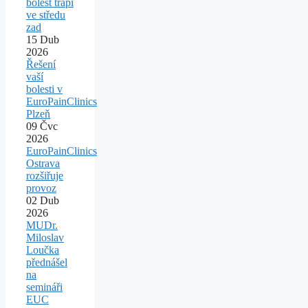
bolest trápí
ve středu
zad
15
Dub
2026
Řešení
vaší
bolesti v
EuroPainClinics
Plzeň
09
Čvc
2026
EuroPainClinics
Ostrava
rozšiřuje
provoz
02
Dub
2026
MUDr.
Miloslav
Loučka
přednášel
na
semináři
EUC