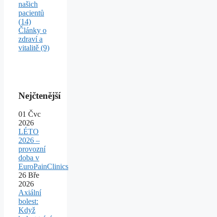
našich
pacientů
(14)
Články o
zdraví a
vitalitě
(9)
Nejčtenější
01
Čvc
2026
LÉTO
2026 –
provozní
doba v
EuroPainClinics
26
Bře
2026
Axiální
bolest:
Když