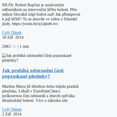
MUDr. Robert Rapčan je uznávaným
odborníkem na intervenční léčbu bolesti. Přes
milion Slováků trápí bolest zad! Jak přistupovat
k její léčbě? To se dozvíte ve videu z Dámské
jízdy. https://youtu.be/q1qknt6-tvc
Celý článek
18
Zář 2014
2983
| 1 min
Jak probíhá odstranění části
popraskané ploténky?
Martina Maxu již dlouhou dobu trápila prasklá
plotýnka. Lékaři v EuroPainClinics
poškozenou část odstranili a zbavili zpěváka
dlouhodobé bolesti. Více o zákroku zde
Celý článek
2
Zář 2014