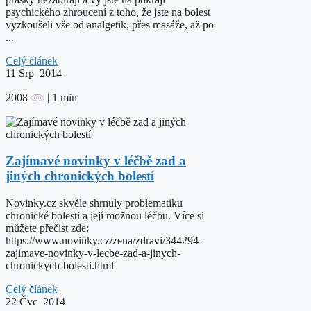
psychického zhroucení z toho, že jste na bolest
vyzkoušeli vše od analgetik, přes masáže, až po
...
Celý článek
11
Srp 2014
2008
| 1 min
Zajímavé novinky v léčbě zad a
jiných chronických bolestí
Novinky.cz skvěle shrnuly problematiku
chronické bolesti a její možnou léčbu. Více si
můžete přečíst zde:
https://www.novinky.cz/zena/zdravi/344294-
zajimave-novinky-v-lecbe-zad-a-jinych-
chronickych-bolesti.html
Celý článek
22
Čvc 2014